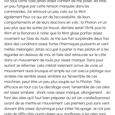
vol sous cette voile j’étais assez content de me poser, les bras
un peu fatigué par cette tension marquée dans les
commandes. J’ai retrouvé un peu cela sur la Mint
également.Pour ce qui est de l’accessibilité, de leurs
comportements et de leurs réactions en vols : la Photon vit un
peu plus que les autres j’ai trouvé, derrière serait l’Artik puis la
Mint et la Bonanza.A noter que la Mint glisse parfois assez
vivement sur l’axe du roulis. Je me suis fait surprendre deux fois
dans des conditions assez fortes (thermiques puissants et vent
météo mélangés), j’étais occupé à parler à mes pilotes et à les
regarder en dessous de moi, et l’aile s’est retrouvée sur le côté
dans un mouvement de roulis pur assez marqué. Sans pour
autant se refermer, cela m’était rarement arrivé de vivre un
mouvement aussi brusque et ample sur cet axe.Le pilotage aux
arrières me semble assez similaire sur l’ensemble de ces
machines, peut être un peu plus souple sur la Photon. Très
efficace en tout cas !Le décollage avec l'ensemble de ces ailes
est assez similaire : shark nose assez marqué, allongement, .. en
font des ailes qu'il faut bien préparer au sol (en corolle/banane)
avant de se mettre en mouvement. Les premiers pas sans vent
doivent être assez dynamique pour initier l'écopage. Je n'ai pas
noté de difficultés particulières aux gonflages si les ailes sont