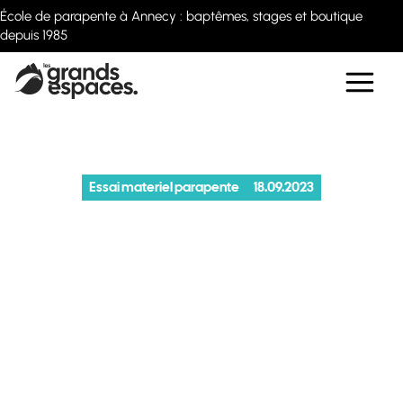
École de parapente à Annecy : baptêmes, stages et boutique
depuis 1985
Essai materiel parapente
18.09.2023
Comparatif
parapente EN C 2
lignes 2023
Quelle voile EN-C 2 lignes choisir en 2023 ? Découvrez notre
comparatif détaillé pour trouver l'aile de sport qui correspond à
votre style de vol et vos ambitions.