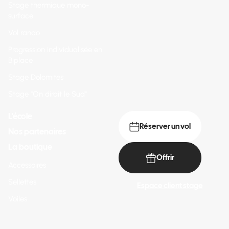
Stage thermique mono-
surface
Vol rando
Progression individualisée en
Biplace
Stage Dolomites
Stage "On dirait le Sud"
L'école
Réserver un vol
Nos partenaires
La boutique
Offrir
Accessoires
Sellettes
Espace client stage
Voiles