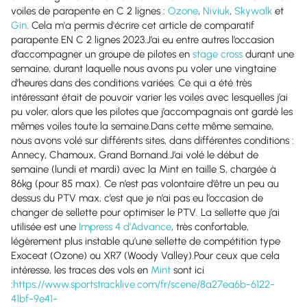
voiles de parapente en C 2 lignes :
Ozone
,
Niviuk
,
Skywalk
et
Gin
. Cela m'a permis d'écrire cet article de comparatif
parapente EN C 2 lignes 2023.J’ai eu entre autres l’occasion
d’accompagner un groupe de pilotes en
stage cross
durant une
semaine, durant laquelle nous avons pu voler une vingtaine
d’heures dans des conditions variées. Ce qui a été très
intéressant était de pouvoir varier les voiles avec lesquelles j’ai
pu voler, alors que les pilotes que j’accompagnais ont gardé les
mêmes voiles toute la semaine.Dans cette même semaine,
nous avons volé sur différents sites, dans différentes conditions :
Annecy, Chamoux, Grand Bornand.J’ai volé le début de
semaine (lundi et mardi) avec la Mint en taille S, chargée à
86kg (pour 85 max). Ce n’est pas volontaire d’être un peu au
dessus du PTV max, c’est que je n’ai pas eu l’occasion de
changer de sellette pour optimiser le PTV. La sellette que j’ai
utilisée est une
Impress 4 d’Advance
, très confortable,
légèrement plus instable qu’une sellette de compétition type
Exoceat (Ozone) ou XR7 (Woody Valley).Pour ceux que cela
intéresse, les traces des vols en
Mint
sont ici
:
https://www.sportstracklive.com/fr/scene/8a27ea6b-6122-
41bf-9e41-