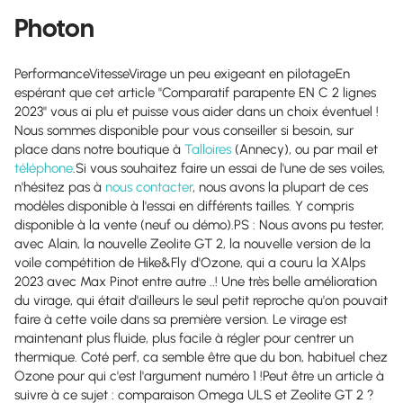
Photon
PerformanceVitesseVirage un peu exigeant en pilotageEn
espérant que cet article "Comparatif parapente EN C 2 lignes
2023" vous ai plu et puisse vous aider dans un choix éventuel !
Nous sommes disponible pour vous conseiller si besoin, sur
place dans notre boutique à
Talloires
(Annecy), ou par mail et
téléphone
.Si vous souhaitez faire un essai de l'une de ses voiles,
n'hésitez pas à
nous contacter
, nous avons la plupart de ces
modèles disponible à l'essai en différents tailles. Y compris
disponible à la vente (neuf ou démo).PS : Nous avons pu tester,
avec Alain, la nouvelle Zeolite GT 2, la nouvelle version de la
voile compétition de Hike&Fly d'Ozone, qui a couru la XAlps
2023 avec Max Pinot entre autre ..! Une très belle amélioration
du virage, qui était d'ailleurs le seul petit reproche qu'on pouvait
faire à cette voile dans sa première version. Le virage est
maintenant plus fluide, plus facile à régler pour centrer un
thermique. Coté perf, ca semble être que du bon, habituel chez
Ozone pour qui c'est l'argument numéro 1 !Peut être un article à
suivre à ce sujet : comparaison Omega ULS et Zeolite GT 2 ?