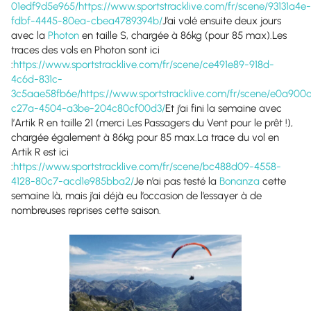
01edf9d5e965/
https://www.sportstracklive.com/fr/scene/93131a4e-
fdbf-4445-80ea-cbea4789394b/
J’ai volé ensuite deux jours
avec la
Photon
en taille S, chargée à 86kg (pour 85 max).Les
traces des vols en Photon sont ici
:
https://www.sportstracklive.com/fr/scene/ce491e89-918d-
4c6d-831c-
3c5aae58fb6e/
https://www.sportstracklive.com/fr/scene/e0a900
c27a-4504-a3be-204c80cf00d3/
Et j’ai fini la semaine avec
l’Artik R en taille 21 (merci Les Passagers du Vent pour le prêt !),
chargée également à 86kg pour 85 max.La trace du vol en
Artik R est ici
:
https://www.sportstracklive.com/fr/scene/bc488d09-4558-
4128-80c7-acd1e985bba2/
Je n’ai pas testé la
Bonanza
cette
semaine là, mais j’ai déjà eu l’occasion de l’essayer à de
nombreuses reprises cette saison.