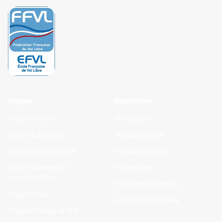
Stages
Baptêmes
Stage Initiation
Vol Loupiot
Stage Autonomie
Vol découverte
Stage Mono Surface
Vol ascendance
Stage Thermique /
Vol prestige
Initiation Cross
Vol Grands Espaces
Stage Cross
Vol Grande Envolée
Stage Pilotage et SIV