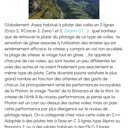
Globalement :Assez habitué à piloter des voiles en 2 lignes
(Enzo 2, XCracer 2, Zeno 1 et 2,
Zeolite GT
, ..) : quel bonheur
que de retrouver le plaisir du pilotage de ce type de voiles : la
sensation de glisse associée à l'utilisation des arrières qui est
extrêmement efficace, la vitesse y compris en vol non accéléré,
la plage de vitesse, le virage tout en glisse, …J’ai apprécié
chacune de ces voiles, qui sont toutes un peu différentes les
unes des autres et ne visent finalement pas exactement le
même type de pilote. Cette diversité pourra satisfaire le plus
grand nombre en fonction des attentes et des goûts de
chacun.J’ai principalement aimé les performances incroyables
de la Photon, le virage “facile” de la Bonanza et de la Mint, la
vitesse de l’Artik R.Au niveau performances, je pense que la
Photon est un cran au-dessus des autres voiles, mais on paie
cette performance par plus d’exigence sur le niveau de
pilotage requis. On a catégorisé chez nous cette voile en C++.
Adaptée à des pilotes très à l’aise en C 3 lignes type Alpina ou
Bonanza 2, ou à des pilotes habitués à des EN D 3 lignes