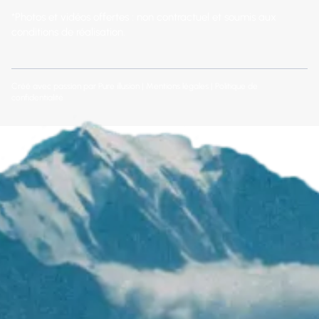
*Photos et vidéos offertes : non contractuel et soumis aux
conditions de réalisation.
Créé avec passion par
Pure illusion
|
Mentions légales
|
Politique de
confidentialité