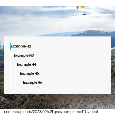
Example H2
Example H3
Example H4
Example H5
Example H6
[video width="1920" height="1080"
mp4="https://grandsespaces.com/wp-
content/uploads/2023/09/c2lignesrobmp4.mp4"][/video]